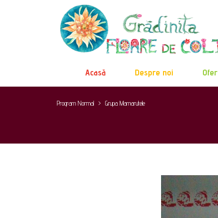
Acasă
Despre noi
Ofer
Program Normal
>
Grupa Mamarutele