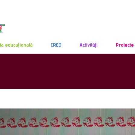
ta educațională
CRED
Activități
Proiecte