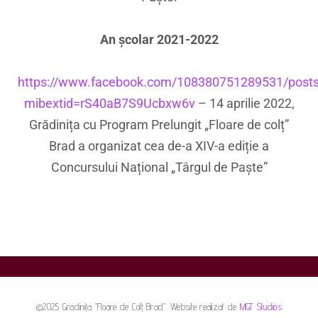
An școlar 2021-2022
https://www.facebook.com/108380751289531/post
mibextid=rS40aB7S9Ucbxw6v
– 14 aprilie 2022,
Grădinița cu Program Prelungit „Floare de colț”
Brad a organizat cea de-a XIV-a ediție a
Concursului Național „Târgul de Paște”
©2025 Gradinița "Floare de Colț Brad". Website realizat de
MGT Studios