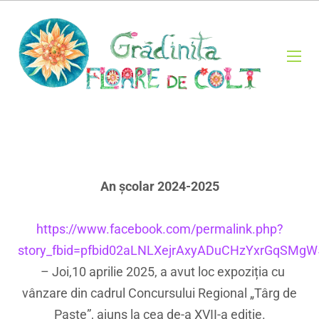
An școlar 2024-2025
https://www.facebook.com/permalink.php?
story_fbid=pfbid02aLNLXejrAxyADuCHzYxrGqSMgW
– Joi,10 aprilie 2025, a avut loc expoziția cu
vânzare din cadrul Concursului Regional „Târg de
Paște”, ajuns la cea de-a XVII-a ediție.