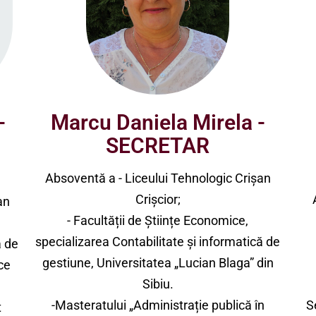
-
Marcu Daniela Mirela -
SECRETAR
Absoventă a - Liceului Tehnologic Crișan
Crișcior;
an
- Facultății de Științe Economice,
specializarea Contabilitate și informatică de
ă de
gestiune, Universitatea „Lucian Blaga” din
ce
Sibiu.
-Masteratului „Administrație publică în
S
t