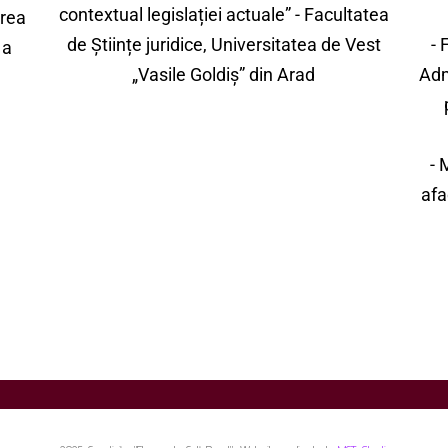
contextual legislației actuale” - Facultatea
area
de Științe juridice, Universitatea de Vest
- 
 a
„Vasile Goldiș” din Arad
Adm
- 
afa