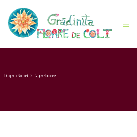
Program Normal
>
Grupa Floricelele