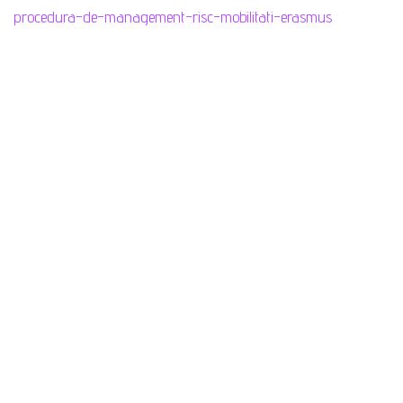
în
procedura-de-management-risc-mobilitati-erasmus
mobilităţi
Erasmus+