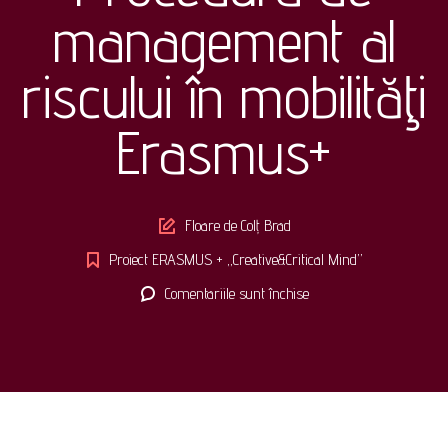
management al
riscului în mobilităţi
Erasmus+
Author
Floare de Colț Brad
Proiect ERASMUS + „Creative&Critical Mind”
pentru
Comentariile sunt închise
Procedura
de
management
al
riscului