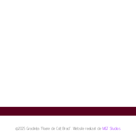
©2025 Gradinița "Floare de Colț Brad". Website realizat de
MGT Studios