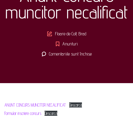
muncitor necalificat
Author
Floare de Colț Brad
Anunturi
pentru
Comentariile sunt închise
Anunt
concurs
muncitor
necalificat
ANUNT CONCURS MUNCITOR NECALIFICAT
Descarcă
Formular inscriere concurs
Descarcă