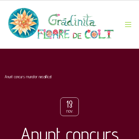
Anunt concurs muncitor necalificat
13
nov.
Anunt concurs