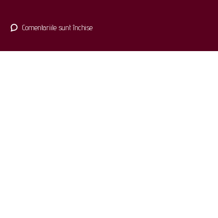
pentru
Comentariile sunt închise
PV
REZULTATE
SELECTIE
DOSARE
CONCURS
INGRIJITOARE