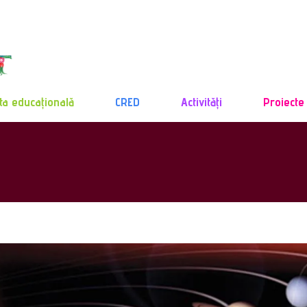
ta educațională
CRED
Activități
Proiecte