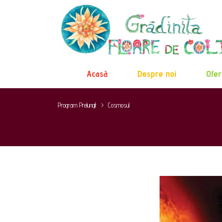
Acasă
Despre noi
Ofer
Program Prelungit
>
Cosmosul