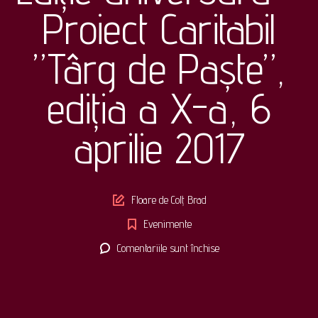
Proiect Caritabil
”Târg de Paște”,
ediția a X-a, 6
aprilie 2017
Author
Floare de Colț Brad
Evenimente
pentru
Comentariile sunt închise
Ediție
aniversară
–