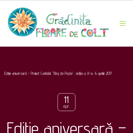
Ediție aniversară – Proiect Caritabil ”Târg de Paște”, ediția a X-a, 6 aprilie 2017
11
apr.
Ediție aniversară –