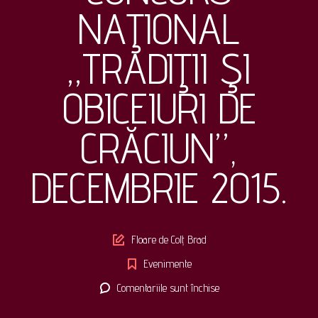
NAŢIONAL
„TRADIŢII ŞI
OBICEIURI DE
CRĂCIUN”,
DECEMBRIE 2015.
Author
Floare de Colț Brad
Evenimente
pentru
Comentariile sunt închise
CONCURS