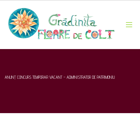
ANUNȚ CONCURS TEMPORAR VACANT – ADMINISTRATOR DE PATRIMONIU