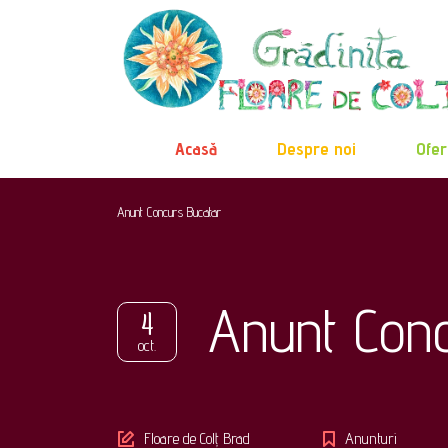
Acasă
Despre noi
Ofer
Anunt Concurs Bucatar
Anunt Con
4
oct.
Author
Floare de Colț Brad
Anunturi