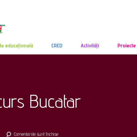
ta educațională
CRED
Activități
Proiecte
curs Bucatar
pentru
Comentariile sunt închise