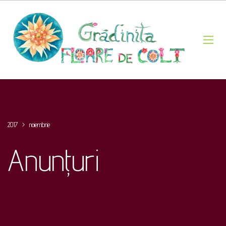
2017
>
noiembrie
Anunțuri