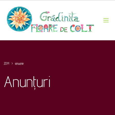
2014
>
ianuarie
Anunțuri